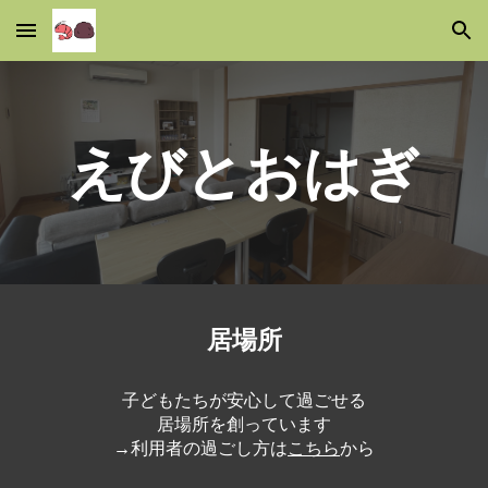
Skip to main content
Skip to navigation
えびとおはぎ
居場所
子どもたちが安心して過ご
せ
る
居場所を創っています
→利用者の過ごし方は
こちら
から