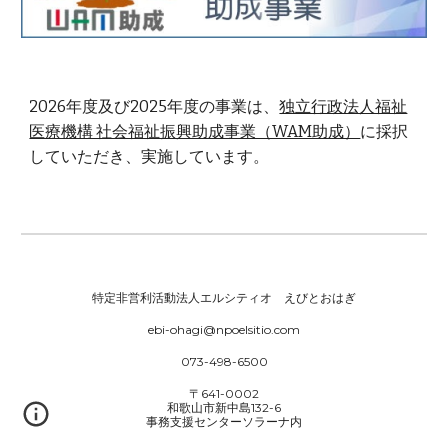
2026年度及び2025年度の事業は、
独立行政法人福祉
医療機構 社会福祉振興助成事業（WAM助成）
に採択
していただき、実施しています。
特定非営利活動法人エルシティオ えびとおはぎ
ebi-ohagi@npoelsitio.com
073-498-6500
〒641-0002
和歌山市新中島132-6
事務支援センターソラーナ内